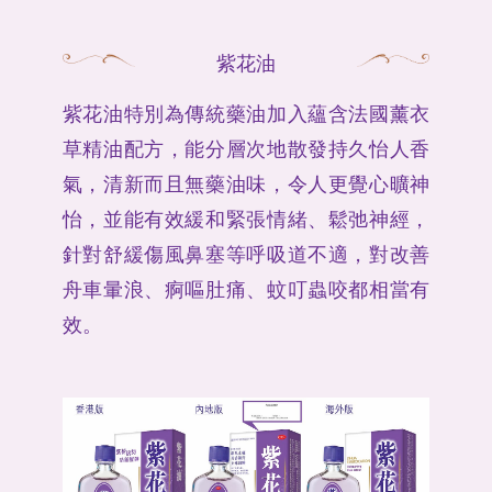
紫花油
紫花油特別為傳統藥油加入蘊含法國薰衣
Copyright© since 2008 Hong Kong Zihua Pharmaceutical Ltd. All rights
草精油配方，能分層次地散發持久怡人香
reserved.
氣，清新而且無藥油味，令人更覺心曠神
使用條款
私隱政策
怡，並能有效緩和緊張情緒、鬆弛神經，
針對舒緩傷風鼻塞等呼吸道不適，對改善
舟車暈浪、痾嘔肚痛、蚊叮蟲咬都相當有
效。